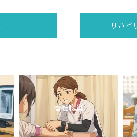
作業療法士
員
リハビ
臨床工学技士
薬剤師
保育士
事務職（医師事務作業補助
者）
医療事務
看護職員
明会
入職