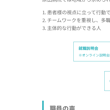
1. 患者様の視点に立って行動
採用サイト TOP
2. チームワークを重視し、多
3. 主体的な行動ができる人
就職説明会
※オンライン説明会
原田病院
職員の声
看護職員
職員の声