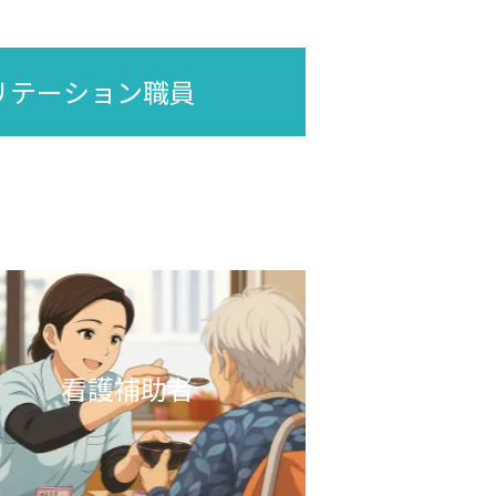
言語聴覚士
リテーション職員
社会福祉士
介護支援専門員
事務職（診療情報管理士）
事務職（経理）
看護補助者
支度金制度