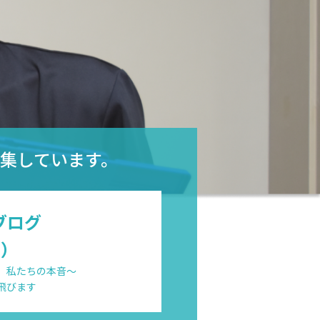
集しています。
ブログ
e）
、私たちの本音～
飛びます