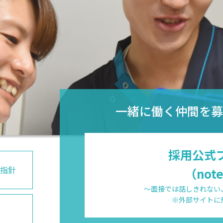
一緒に働く仲間を募
採用公式
動指針
（not
～面接では話しきれない
※外部サイトに