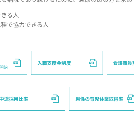
できる人
職種で協力できる人
エント
入職支度金制度
看護職員
開始
の紹介
法人の 基本理
募集一覧
中途採用比率
男性の育児休業取得率
リハビリテーション
医師
職員
看護補助者